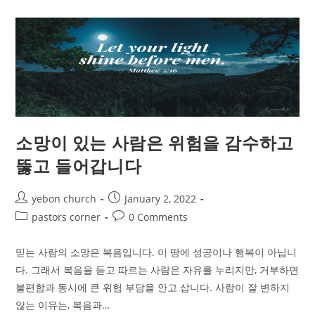
생
과
손
해
보
는
삶
을
통
해
신
뢰
를
쌓
소망이 있는 사람은 위험을 감수하고
습
니
다.
뚫고 들어갑니다
Post
Post
yebon church
January 2, 2022
author:
published:
Post
Post
pastors corner
0 Comments
category:
comments:
믿는 사람의 소망은 복음입니다. 이 땅에 성공이나 행복이 아닙니
다. 그래서 복음을 듣고 따르는 사람은 자유를 누리지만, 거부하면
불편함과 동시에 큰 위험 부담을 안고 삽니다. 사람이 잘 변하지
않는 이유는, 복음과…