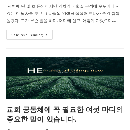
[새벽에 단 몇 초 동안이지만 기차역 대합실 구석에 우두커니 서
있는 한 남자를 보고 그 사람의 인생을 상상해 보다가 순간 깜짝
놀랐다. 그가 무슨 일을 하며, 어디에 살고, 어떻게 자랐으며,…
지
Continue Reading
나
간
목
회
일
기
를
꺼
내
읽
다
보
면
지
금
은
다
교회 공동체에 꼭 필요한 여섯 마디의
른
내
가
중요한 말이 있습니다.
보
입
니