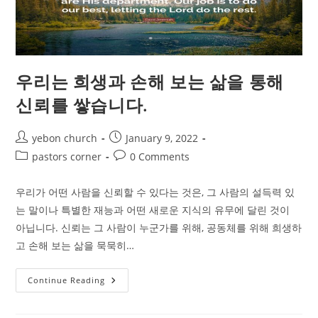
우리는 희생과 손해 보는 삶을 통해
신뢰를 쌓습니다.
Post
Post
yebon church
January 9, 2022
author:
published:
Post
Post
pastors corner
0 Comments
category:
comments:
우리가 어떤 사람을 신뢰할 수 있다는 것은, 그 사람의 설득력 있
는 말이나 특별한 재능과 어떤 새로운 지식의 유무에 달린 것이
아닙니다. 신뢰는 그 사람이 누군가를 위해, 공동체를 위해 희생하
고 손해 보는 삶을 묵묵히…
우
Continue Reading
리
는
희