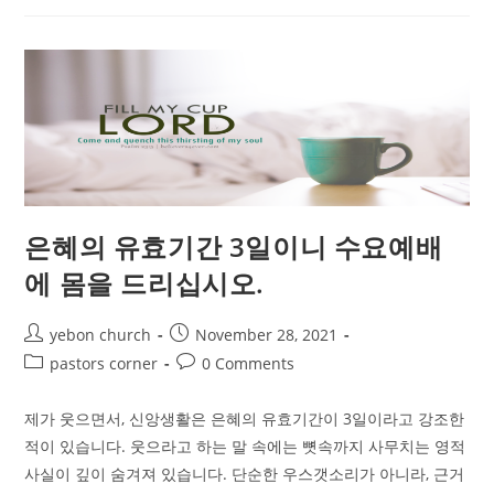
을
그
자
리
를
그
리
워
하
며
섬
김
을
하
십
은혜의 유효기간 3일이니 수요예배
시
다.
에 몸을 드리십시오.
Post
Post
yebon church
November 28, 2021
author:
published:
Post
Post
pastors corner
0 Comments
category:
comments:
제가 웃으면서, 신앙생활은 은혜의 유효기간이 3일이라고 강조한
적이 있습니다. 웃으라고 하는 말 속에는 뼛속까지 사무치는 영적
사실이 깊이 숨겨져 있습니다. 단순한 우스갯소리가 아니라, 근거