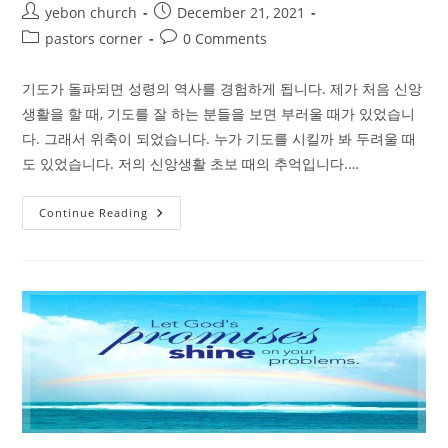
Post
Post
yebon church
December 21, 2021
author:
published:
Post
Post
pastors corner
0 Comments
category:
comments:
기도가 돌파되면 성령의 역사를 경험하게 됩니다. 제가 처음 신앙
생활을 할 때, 기도를 잘 하는 분들을 보면 부러울 때가 있었습니
다. 그래서 위축이 되었습니다. 누가 기도를 시킬까 봐 두려울 때
도 있었습니다. 저의 신앙생활 초보 때의 추억입니다.…
기
Continue Reading
도
가
돌
파
되
면
성
령
의
역
사
를
경
험
하
게