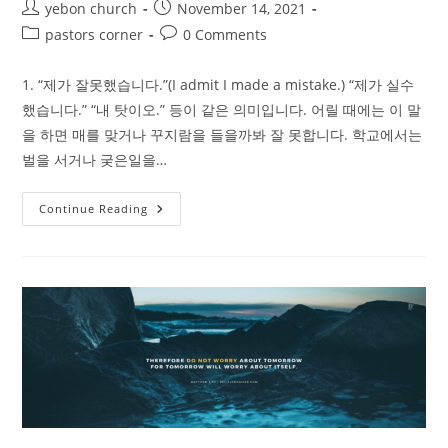
Post
Post
다.
yebon church
November 14, 2021
author:
published:
Post
Post
pastors corner
0 Comments
category:
comments:
1. “제가 잘못했습니다.”(I admit I made a mistake.) “제가 실수
했습니다.” “내 탓이오.” 등이 같은 의미입니다. 어릴 때에는 이 말
을 하면 매를 맞거나 꾸지람을 들을까봐 잘 못합니다. 학교에서는
벌을 서거나 궂은일을…
교
Continue Reading
회
공
동
체
에
꼭
필
요
한
여
섯
마
디
의
중
요
한