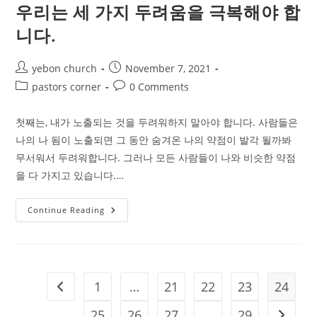
우리는 세 가지 두려움을 극복해야 합
말
이
있
니다.
습
니
다.
Post
Post
yebon church
November 7, 2021
author:
published:
Post
Post
pastors corner
0 Comments
category:
comments:
첫째는, 내가 노출되는 것을 두려워하지 말아야 합니다. 사람들은
나의 나 됨이 노출되면 그 동안 숨겨온 나의 약점이 발각 될까봐
무서워서 두려워합니다. 그러나 모든 사람들이 나와 비슷한 약점
을 다 가지고 있습니다.…
우
Continue Reading
리
는
세
가
지
두
려
1
…
21
22
23
24
Go to the previous page
움
을
극
25
26
27
…
29
Go to t