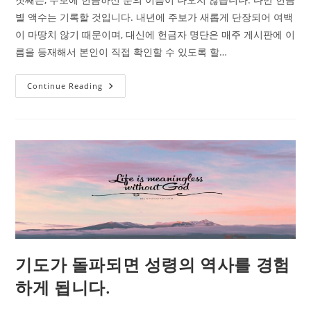
별 액수는 기록할 것입니다. 내년에 주보가 새롭게 단장되어 여백
이 마땅치 않기 때문이며, 대신에 헌금자 명단은 매주 게시판에 이
름을 등재해서 본인이 직접 확인할 수 있도록 할…
우
Continue Reading
리
는
새
해
부
터
교
회
생
활
이
렇
게
바
뀝
니
다.
기도가 돌파되면 성령의 역사를 경험
하게 됩니다.