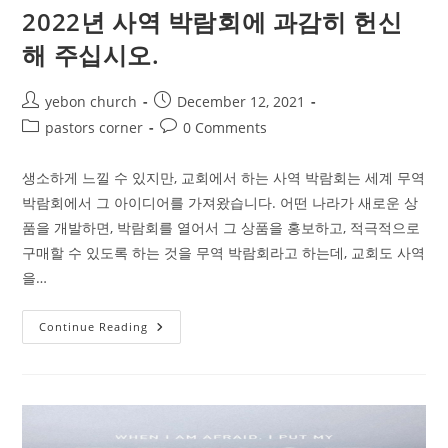
됩
2022년 사역 박람회에 과감히 헌신
니
다.
해 주십시오.
Post
Post
yebon church
December 12, 2021
author:
published:
Post
Post
pastors corner
0 Comments
category:
comments:
생소하게 느낄 수 있지만, 교회에서 하는 사역 박람회는 세계 무역
박람회에서 그 아이디어를 가져왔습니다. 어떤 나라가 새로운 상
품을 개발하면, 박람회를 열어서 그 상품을 홍보하고, 적극적으로
구매할 수 있도록 하는 것을 무역 박람회라고 하는데, 교회도 사역
을…
2022
Continue Reading
년
사
역
박
람
회
에
과