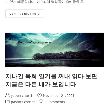
가 있기 때문입니다. 이스라엘 백성들이 출애굽한 후…
은
Continue Reading
혜
의
유
효
기
간
3
일
이
니
수
요
예
배
에
몸
을
지나간 목회 일기를 꺼내 읽다 보면
드
리
십
지금은 다른 내가 보입니다.
시
오.
Post
Post
yebon church
November 21, 2021
author:
published:
Post
Post
pastors corner
0 Comments
category:
comments: