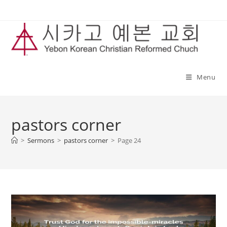
Skip
to
content
Menu
pastors corner
>
Sermons
>
pastors corner
>
Page 24