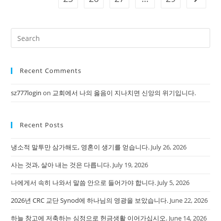
복
해
야
합
니
Pre
다.
Es
to
Recent Comments
clo
the
sz777login
on
교회에서 나의 옳음이 지나치면 신앙의 위기입니다.
sea
pan
Recent Posts
냉소적 말투만 삼가해도, 영혼이 생기를 얻습니다.
July 26, 2026
사는 것과, 살아 내는 것은 다릅니다.
July 19, 2026
나에게서 속히 나와서 말씀 안으로 들어가야 합니다.
July 5, 2026
2026년 CRC 교단 Synod에 하나님의 영광을 보았습니다.
June 22, 2026
하늘 창고에 저축하는 심정으로 헌금생활 이어가십시오.
June 14, 2026