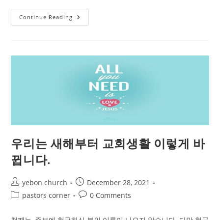
소
Continue Reading
망
이
있
는
사
람
은
위
험
을
감
수
하
고
뚫
고
들
우리는 새해부터 교회생활 이렇게 바
어
갑
니
뀝니다.
다
Post
Post
yebon church
December 28, 2021
author:
published:
Post
Post
pastors corner
0 Comments
category:
comments:
첫째는, 주보에 헌금하신 분의 이름이 나오지 않습니다. 다만 헌금