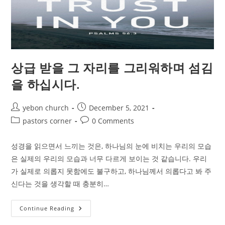
감
히
헌
신
해
주
십
시
오.
상급 받을 그 자리를 그리워하며 섬김
을 하십시다.
Post
Post
yebon church
December 5, 2021
author:
published:
Post
Post
pastors corner
0 Comments
category:
comments:
성경을 읽으면서 느끼는 것은, 하나님의 눈에 비치는 우리의 모습
은 실제의 우리의 모습과 너무 다르게 보이는 것 같습니다. 우리
가 실제로 의롭지 못함에도 불구하고, 하나님께서 의롭다고 봐 주
신다는 것을 생각할 때 충분히…
상
Continue Reading
급
받