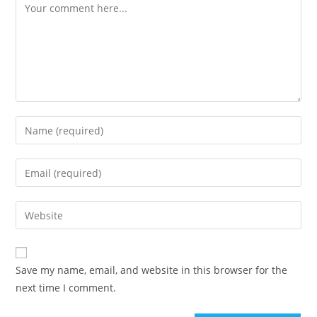
Comment
Enter
your
name
Enter
or
your
username
email
Enter
to
address
your
comment
to
website
comment
URL
Save my name, email, and website in this browser for the
(optional)
next time I comment.