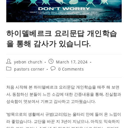
하이델베르크 요리문답 개인학습
을 통해 감사가 있습니다.
Post
Post
yebon church
March 17, 2024
author:
published:
Post
Post
pastors corner
0 Comments
category:
comments:
처음 시작해 본 하이델베르크 요리문답 개인학습을 매주 해 보면
서, 동참하신 분들이 느낀 소감에 대한 간증내용을 통해, 진실함과
성숙함이 엿보여서 기쁘고 감사하고 고마웠습니다.
‘방목으로의 생활에서 규범(교리)있는 울타리 안에 들어 온 느낌이
라 좋았습니다. 교단을 바꾼 지 3년이 지났으나, 아직도 익숙하지