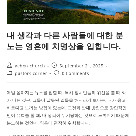
내 생각과 다른 사람들에 대한 분
노는 영혼에 치명상을 입힙니다.
Post
Post
yebon church
September 21, 2025
author:
published:
Post
Post
pastors corner
0 Comments
category:
comments:
매일 쏟아지는 뉴스를 접할 때, 특히 정치인들의 위선을 볼 때 화
가 나는 것은, 그들이 잘못된 일들을 해서라기 보다는, 내가 옳고
바르다고 느끼는 방향이 있는데, 그것과 반대 방향으로 강압적인
언어 유희를 할 때, 내 생각이 무시당하는 것으로 느껴지기 때문에
분노하는 것인데, 영혼에 굉장히 위험합니다.