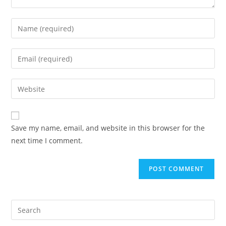
Enter
your
name
Enter
or
your
username
email
Enter
to
address
your
comment
to
website
comment
URL
Save my name, email, and website in this browser for the
(optional)
next time I comment.
Pre
Es