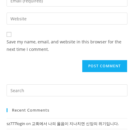
or
your
username
email
Enter
to
address
your
comment
to
website
comment
URL
Save my name, email, and website in this browser for the
(optional)
next time I comment.
Pre
Es
to
Recent Comments
clo
the
sz777login
on
교회에서 나의 옳음이 지나치면 신앙의 위기입니다.
sea
pan