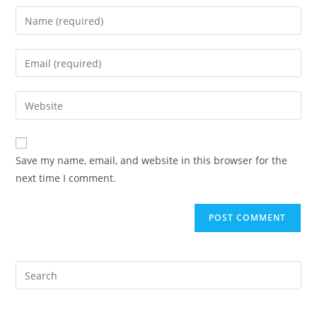
Enter
your
name
Enter
or
your
username
email
Enter
to
address
your
comment
to
website
comment
URL
Save my name, email, and website in this browser for the
(optional)
next time I comment.
Pre
Es
to