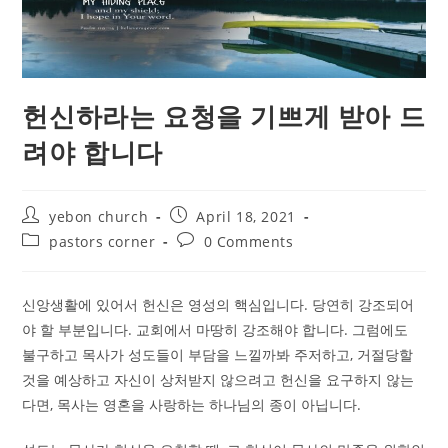
헌신하라는 요청을 기쁘게 받아 드
려야 합니다
Post
Post
yebon church
April 18, 2021
author:
published:
Post
Post
pastors corner
0 Comments
category:
comments:
신앙생활에 있어서 헌신은 영성의 핵심입니다. 당연히 강조되어
야 할 부분입니다. 교회에서 마땅히 강조해야 합니다. 그럼에도
불구하고 목사가 성도들이 부담을 느낄까봐 주저하고, 거절당할
것을 예상하고 자신이 상처받지 않으려고 헌신을 요구하지 않는
다면, 목사는 영혼을 사랑하는 하나님의 종이 아닙니다.