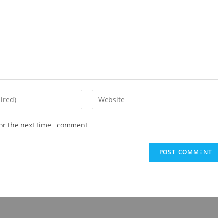
Enter
your
website
or the next time I comment.
URL
(optional)