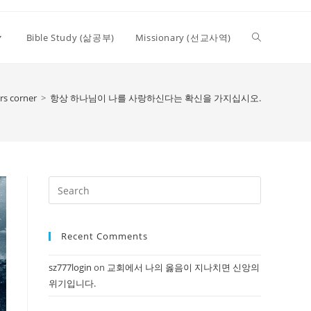
Toggle
Bible Study (삶공부)
Missionary (선교사역)
website
rs corner
>
항상 하나님이 나를 사랑하신다는 확신을 가지십시오.
search
Press
Escape
to
Recent Comments
close
the
sz777login
on
교회에서 나의 옳음이 지나치면 신앙의
search
위기입니다.
panel.