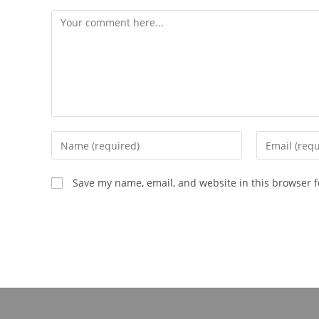
Comment
Enter
Enter
your
your
name
email
Save my name, email, and website in this browser f
or
address
username
to
to
comment
comment