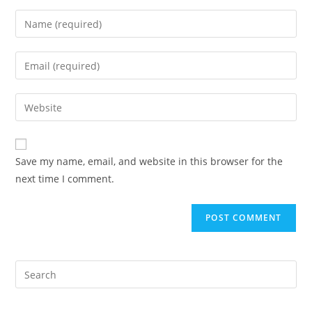
Enter
your
name
Enter
or
your
username
email
Enter
to
address
your
comment
to
website
comment
URL
Save my name, email, and website in this browser for the
(optional)
next time I comment.
Pre
Es
to