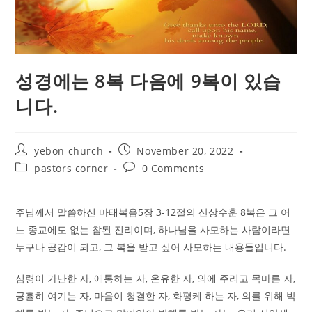
성경에는 8복 다음에 9복이 있습
니다.
Post
Post
yebon church
November 20, 2022
author:
published:
Post
Post
pastors corner
0 Comments
category:
comments:
주님께서 말씀하신 마태복음5장 3-12절의 산상수훈 8복은 그 어
느 종교에도 없는 참된 진리이며, 하나님을 사모하는 사람이라면
누구나 공감이 되고, 그 복을 받고 싶어 사모하는 내용들입니다.
심령이 가난한 자, 애통하는 자, 온유한 자, 의에 주리고 목마른 자,
긍휼히 여기는 자, 마음이 청결한 자, 화평케 하는 자, 의를 위해 박