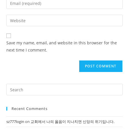
Enter
or
your
username
email
Enter
to
address
your
comment
to
website
comment
URL
Save my name, email, and website in this browser for the
(optional)
next time I comment.
Pre
Es
to
Recent Comments
clo
the
sz777login
on
교회에서 나의 옳음이 지나치면 신앙의 위기입니다.
sea