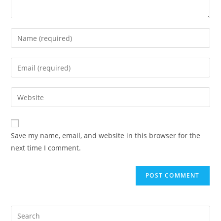
Enter
your
name
Enter
or
your
username
email
Enter
to
address
your
comment
to
website
comment
URL
Save my name, email, and website in this browser for the
(optional)
next time I comment.
Pre