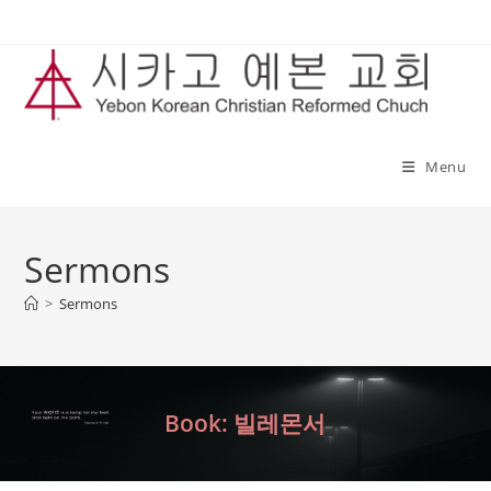
Skip
to
content
Menu
Sermons
>
Sermons
Book: 빌레몬서